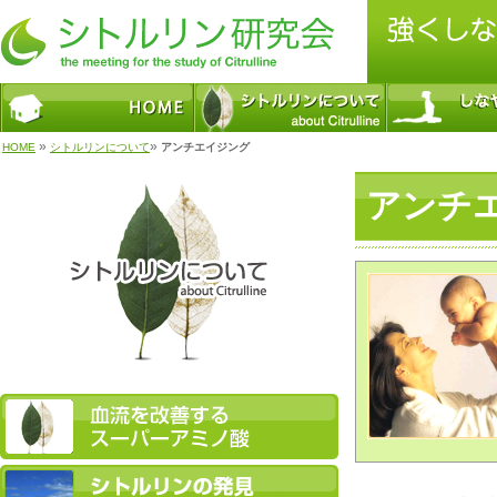
»
»
HOME
シトルリンについて
アンチエイジング
アンチ