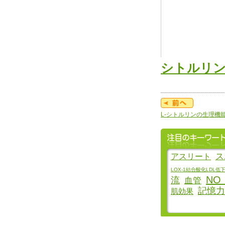
シトルリ
L-シトルリンの生理機
ス
アスリート
LOX-1結合酸化LDL低
NO
流
血管
記憶力
肌効果