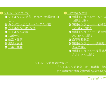
シトルリンについて
しなやかな生活
シトルリンの発見 カラハリ砂漠のおは
特別インタビュー ルイ
なし
ロ博士に聞く
カラダに大切なスーパーアミノ酸
特別インタビュー 石崎
シトルリンCMソング
ぃ）さんに聞く
シトルリンの歌
特別インタビュー 鈴木絵
スポーツ
みこ)さんに聞く
生活・健康
血管年齢測定
美容・女性
特別インタビュー 桝由美
仕事・勉強
さんに聞く
特別インタビュー 桜田 真
さみ）さんに聞く
シトルリン研究会について
「シトルリン研究会」は、有識者、学
また積極的に情報交換の場を設けるな
Copyright c 201