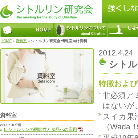
HOME
»
資料室
»
シトルリン研究会 情報室向け資料
2012.4.24
シトル
特徴および
非必須ア
はないが
資料室
スイカ果汁よ
（Wada 1
2013.7. 8 公開
L-シトルリンの機能性と食品への応用
平成19